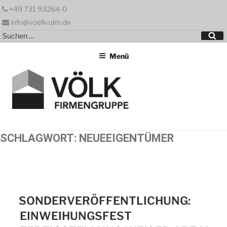
Zum
+49 731 93264-0
Inhalt
info@voelk-ulm.de
springen
Suchen
Su
nach:
Menü
SCHLAGWORT:
NEUEEIGENTÜMER
SONDERVERÖFFENTLICHUNG:
EINWEIHUNGSFEST