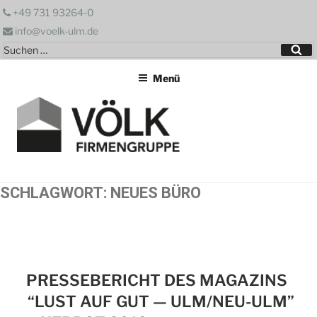
Zum
+49 731 93264-0
Inhalt
info@voelk-ulm.de
springen
Suchen
Su
nach:
Menü
SCHLAGWORT:
NEUES BÜRO
PRESSEBERICHT DES MAGAZINS
“LUST AUF GUT — ULM/NEU-ULM”