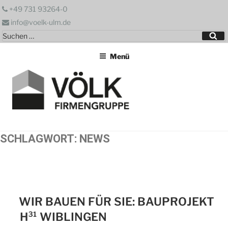
Zum
+49 731 93264-0
Inhalt
info@voelk-ulm.de
springen
Suchen
Su
nach:
Menü
SCHLAGWORT:
NEWS
WIR BAUEN FÜR SIE: BAUPROJEKT
H³¹ WIBLINGEN