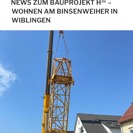
NEWS ZUM BAUPROJEKT H³¹ –
WOHNEN AM BINSENWEIHER IN
WIBLINGEN