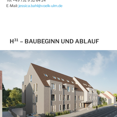
Tel: +49 731 9 32 64 24
E-Mail:
jessica.bahl@voelk-ulm.de
H³¹ – BAUBEGINN UND ABLAUF