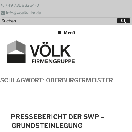
Zum
+49 731 93264-0
Inhalt
info@voelk-ulm.de
springen
Suchen
Su
nach:
Menü
SCHLAGWORT:
OBERBÜRGERMEISTER
PRESSEBERICHT DER SWP –
GRUNDSTEINLEGUNG