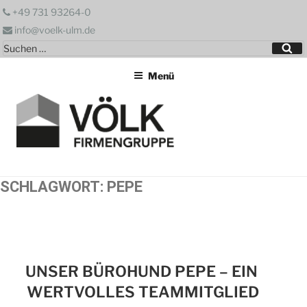
Zum
+49 731 93264-0
Inhalt
info@voelk-ulm.de
springen
Suchen
Su
nach:
Menü
SCHLAGWORT:
PEPE
UNSER BÜROHUND PEPE – EIN
WERTVOLLES TEAMMITGLIED