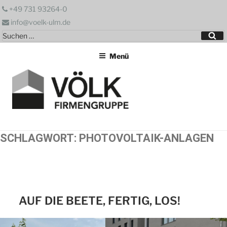
Zum
+49 731 93264-0
Inhalt
info@voelk-ulm.de
springen
Suchen
Su
nach:
Menü
SCHLAGWORT:
PHOTOVOLTAIK-ANLAGEN
AUF DIE BEETE, FERTIG, LOS!