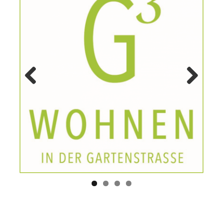
Previ
Next
ous