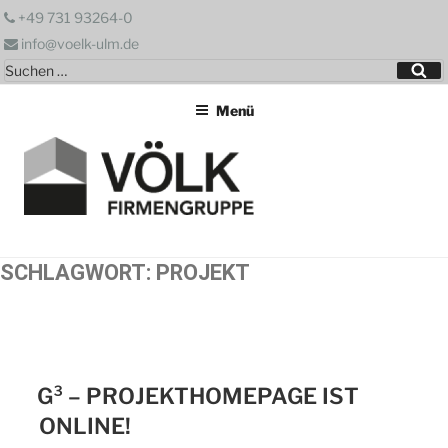
Zum
+49 731 93264-0
Inhalt
info@voelk-ulm.de
springen
Suchen
Su
nach:
Menü
SCHLAGWORT:
PROJEKT
G³ – PROJEKTHOMEPAGE IST
ONLINE!