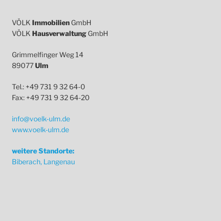
VÖLK
Immobilien
GmbH
VÖLK
Hausverwaltung
GmbH
Grimmelfinger Weg 14
89077
Ulm
Tel.: +49 731 9 32 64-0
Fax: +49 731 9 32 64-20
info@voelk-ulm.de
www.voelk-ulm.de
weitere Standorte:
Biberach, Langenau