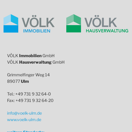
VÖLK
Immobilien
GmbH
VÖLK
Hausverwaltung
GmbH
Grimmelfinger Weg 14
89077
Ulm
Tel.: +49 731 9 32 64-0
Fax: +49 731 9 32 64-20
info@voelk-ulm.de
www.voelk-ulm.de