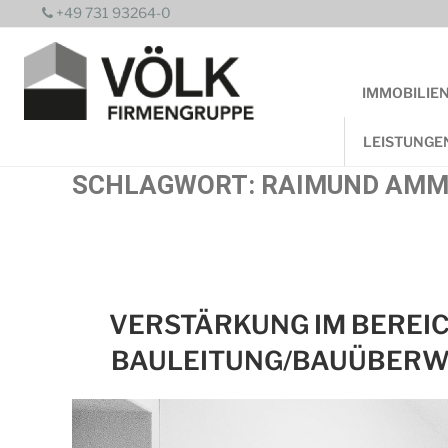
Zum
+49 731 93264-0
Inhalt
springen
IMMOBILIE
LEISTUNGE
SCHLAGWORT:
RAIMUND AM
VERSTÄRKUNG IM BEREI
BAULEITUNG/BAUÜBER