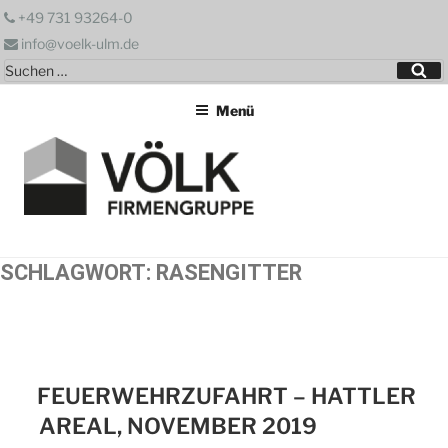
Zum
+49 731 93264-0
Inhalt
info@voelk-ulm.de
springen
Suchen
Su
nach:
Menü
SCHLAGWORT:
RASENGITTER
FEUERWEHRZUFAHRT – HATTLER
AREAL, NOVEMBER 2019