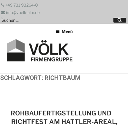
Zum
+49 731 93264-0
Inhalt
info@voelk-ulm.de
springen
Suchen
Su
nach:
Menü
SCHLAGWORT:
RICHTBAUM
ROHBAUFERTIGSTELLUNG UND
RICHTFEST AM HATTLER-AREAL,