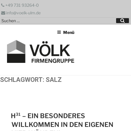
Zum
+49 731 93264-0
Inhalt
info@voelk-ulm.de
springen
Suchen
Su
nach:
Menü
SCHLAGWORT:
SALZ
H³¹ – EIN BESONDERES
WILLKOMMEN IN DEN EIGENEN