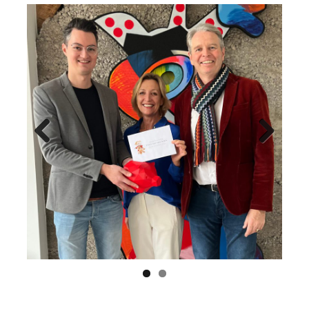
Previ
Next
ous