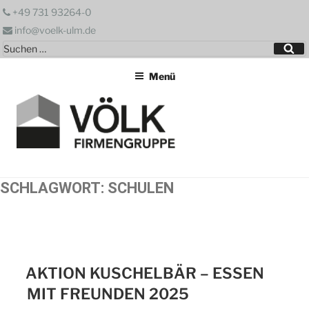
Zum
+49 731 93264-0
Inhalt
info@voelk-ulm.de
springen
Suchen
Su
nach:
Menü
SCHLAGWORT:
SCHULEN
AKTION KUSCHELBÄR – ESSEN
MIT FREUNDEN 2025