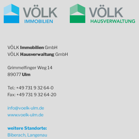
VÖLK
Immobilien
GmbH
VÖLK
Hausverwaltung
GmbH
Grimmelfinger Weg 14
89077
Ulm
Tel.: +49 731 9 32 64-0
Fax: +49 731 9 32 64-20
info@voelk-ulm.de
www.voelk-ulm.de
weitere Standorte:
Biberach, Langenau