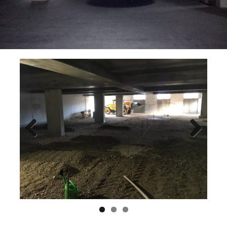
Previ
Next
ous