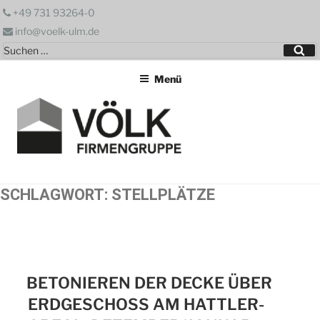
Zum
+49 731 93264-0
Inhalt
info@voelk-ulm.de
springen
Suchen
Su
nach:
Menü
SCHLAGWORT:
STELLPLÄTZE
BETONIEREN DER DECKE ÜBER
ERDGESCHOSS AM HATTLER-