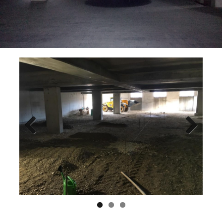
Previ
Next
ous