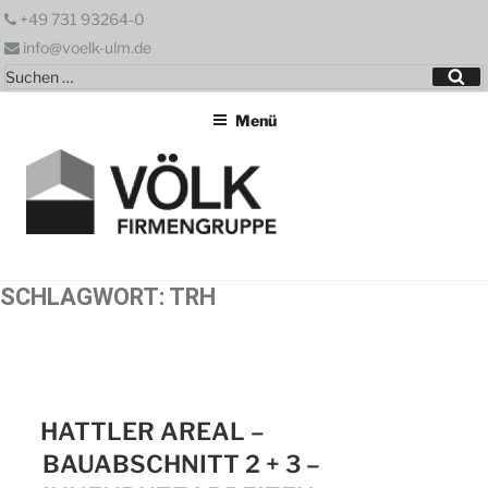
Zum
+49 731 93264-0
Inhalt
info@voelk-ulm.de
springen
Suchen
Su
nach:
Menü
SCHLAGWORT:
TRH
HATTLER AREAL –
BAUABSCHNITT 2 + 3 –