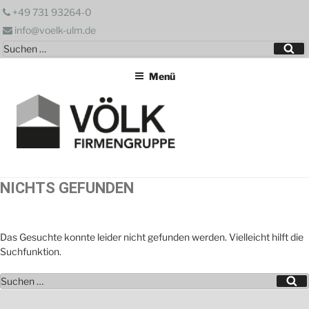
Zum
+49 731 93264-0
Inhalt
info@voelk-ulm.de
springen
Suchen
Su
nach:
Menü
NICHTS GEFUNDEN
Das Gesuchte konnte leider nicht gefunden werden. Vielleicht hilft die
Suchfunktion.
Suchen
Su
nach: