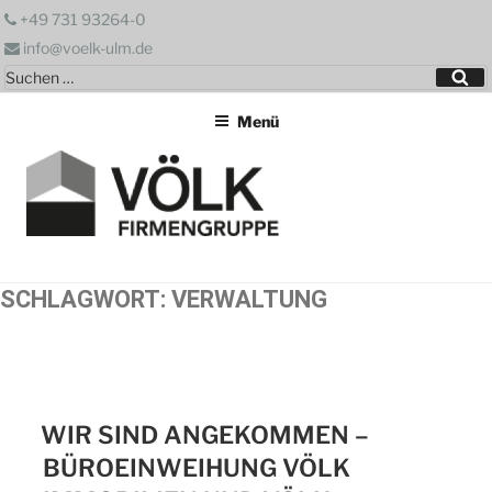
Zum
+49 731 93264-0
Inhalt
info@voelk-ulm.de
springen
Suchen
Su
nach:
Menü
SCHLAGWORT:
VERWALTUNG
WIR SIND ANGEKOMMEN –
BÜROEINWEIHUNG VÖLK