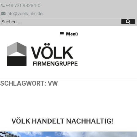
Zum
+49 731 93264-0
Inhalt
info@voelk-ulm.de
springen
Suchen
Su
nach:
Menü
SCHLAGWORT:
VW
VÖLK HANDELT NACHHALTIG!