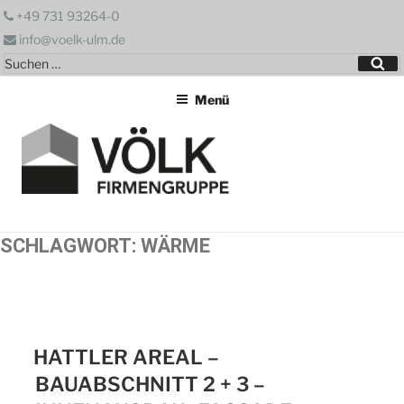
Zum
+49 731 93264-0
Inhalt
info@voelk-ulm.de
springen
Suchen
Su
nach:
Menü
SCHLAGWORT:
WÄRME
HATTLER AREAL –
BAUABSCHNITT 2 + 3 –