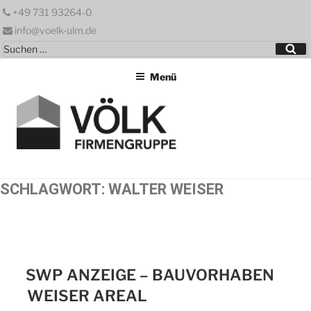
Zum
+49 731 93264-0
Inhalt
info@voelk-ulm.de
springen
Suchen
Su
nach:
Menü
SCHLAGWORT:
WALTER WEISER
SWP ANZEIGE – BAUVORHABEN
WEISER AREAL