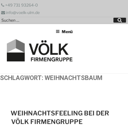
Zum
+49 731 93264-0
Inhalt
info@voelk-ulm.de
springen
Suchen
Su
nach:
Menü
SCHLAGWORT:
WEIHNACHTSBAUM
WEIHNACHTSFEELING BEI DER
VÖLK FIRMENGRUPPE