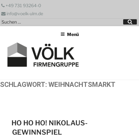
Zum
+49 731 93264-0
Inhalt
info@voelk-ulm.de
springen
Suchen
Su
nach:
Menü
SCHLAGWORT:
WEIHNACHTSMARKT
HO HO HO! NIKOLAUS-
GEWINNSPIEL