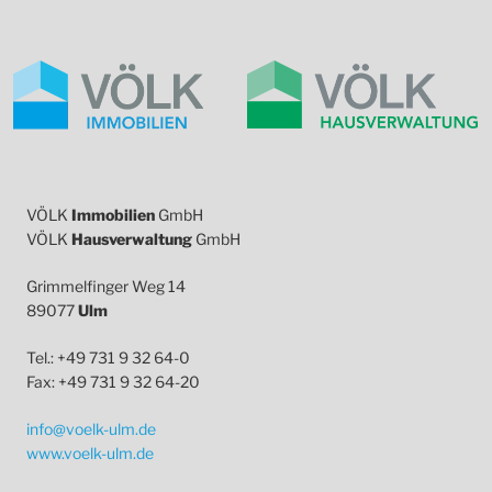
VÖLK
Immobilien
GmbH
VÖLK
Hausverwaltung
GmbH
Grimmelfinger Weg 14
89077
Ulm
Tel.: +49 731 9 32 64-0
Fax: +49 731 9 32 64-20
info@voelk-ulm.de
www.voelk-ulm.de