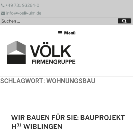
Zum
+49 731 93264-0
Inhalt
info@voelk-ulm.de
springen
Suchen
Su
nach:
Menü
SCHLAGWORT:
WOHNUNGSBAU
WIR BAUEN FÜR SIE: BAUPROJEKT
H³¹ WIBLINGEN