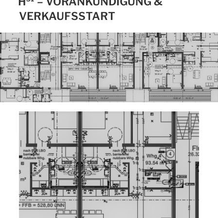
H³¹ – VORANKÜNDIGUNG &
VERKAUFSSTART