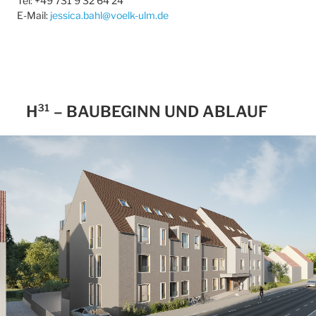
Tel: +49 731 9 32 64 24
E-Mail:
jessica.bahl@voelk-ulm.de
H³¹ – BAUBEGINN UND ABLAUF