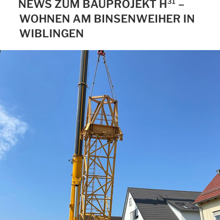
NEWS ZUM BAUPROJEKT H³¹ –
WOHNEN AM BINSENWEIHER IN
WIBLINGEN