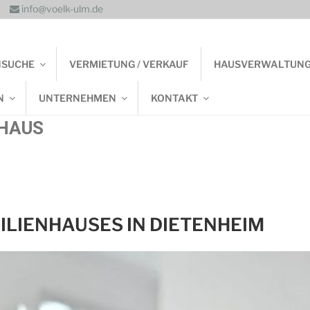
info@voelk-ulm.de
NSUCHE
VERMIETUNG / VERKAUF
HAUSVERWALTUN
N
UNTERNEHMEN
KONTAKT
NHAUS
LIENHAUSES IN DIETENHEIM