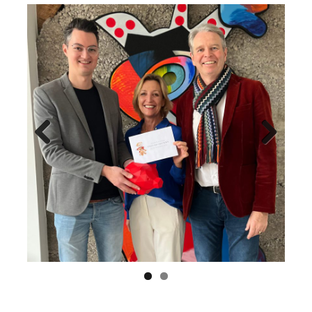
Previ
Next
ous