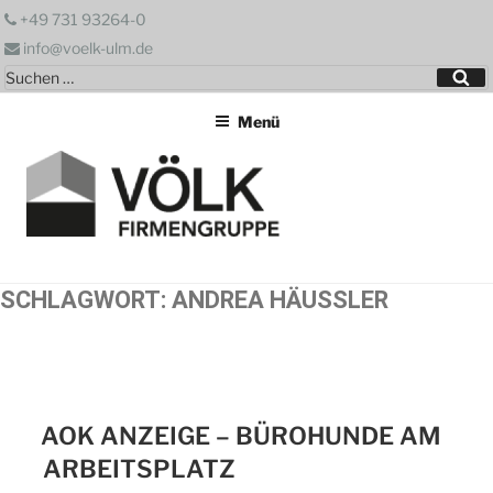
Zum
+49 731 93264-0
Inhalt
info@voelk-ulm.de
springen
Suchen
Su
nach:
Menü
SCHLAGWORT:
ANDREA HÄUSSLER
AOK ANZEIGE – BÜROHUNDE AM
ARBEITSPLATZ