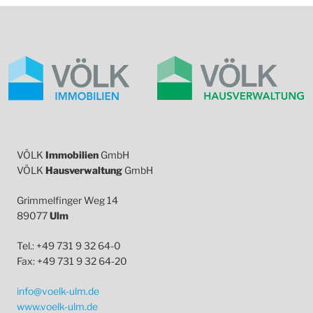
VÖLK
Immobilien
GmbH
VÖLK
Hausverwaltung
GmbH
Grimmelfinger Weg 14
89077
Ulm
Tel.: +49 731 9 32 64-0
Fax: +49 731 9 32 64-20
info@voelk-ulm.de
www.voelk-ulm.de