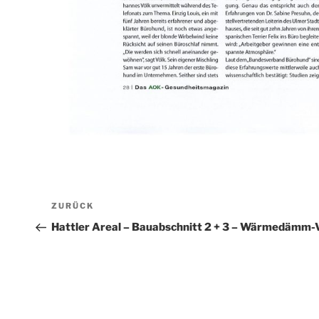
Beitragsnavigation
Vorheriger
ZURÜCK
Beitrag
Hattler Areal – Bauabschnitt 2 + 3 – Wärmedämm