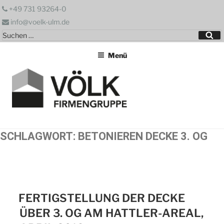
Zum
+49 731 93264-0
Inhalt
info@voelk-ulm.de
springen
Suchen
Su
nach:
Menü
SCHLAGWORT:
BETONIEREN DECKE 3. OG
FERTIGSTELLUNG DER DECKE
ÜBER 3. OG AM HATTLER-AREAL,