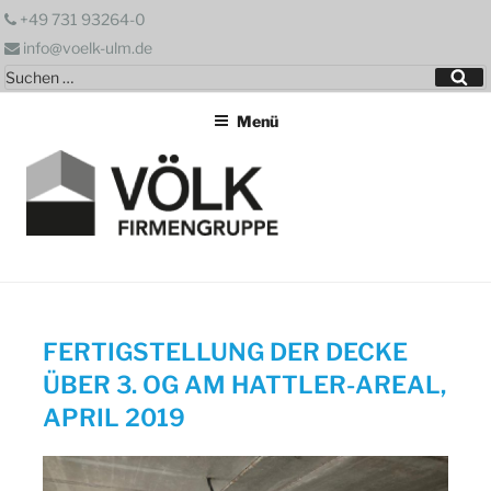
Zum
+49 731 93264-0
Inhalt
info@voelk-ulm.de
springen
Suchen
Su
nach:
Menü
FERTIGSTELLUNG DER DECKE
ÜBER 3. OG AM HATTLER-AREAL,
APRIL 2019