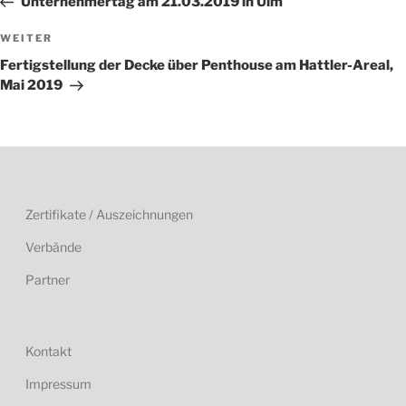
Unternehmertag am 21.03.2019 in Ulm
Nächster
WEITER
Beitrag
Fertigstellung der Decke über Penthouse am Hattler-Areal,
Mai 2019
Zertifikate / Auszeichnungen
Verbände
Partner
Kontakt
Impressum