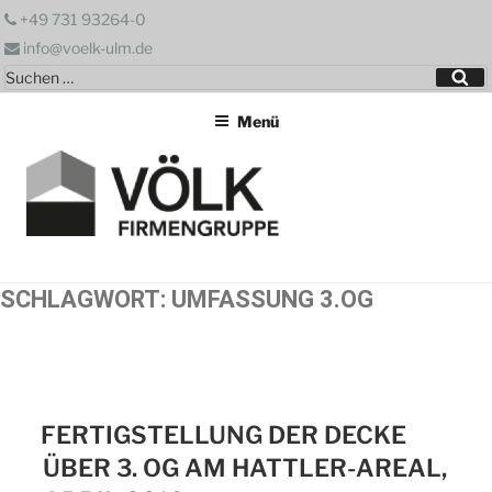
Zum
+49 731 93264-0
Inhalt
info@voelk-ulm.de
springen
Suchen
Su
nach:
Menü
SCHLAGWORT:
UMFASSUNG 3.OG
FERTIGSTELLUNG DER DECKE
ÜBER 3. OG AM HATTLER-AREAL,