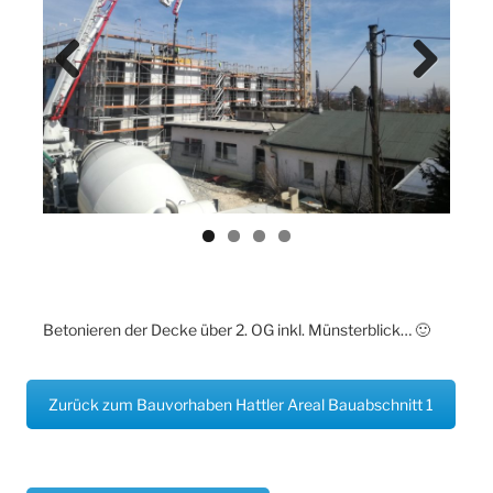
Previ
Next
ous
Betonieren der Decke über 2. OG inkl. Münsterblick… 🙂
Zurück zum Bauvorhaben Hattler Areal Bauabschnitt 1