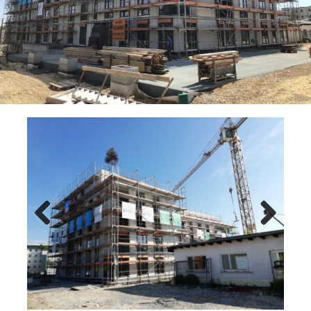
Previ
Next
ous