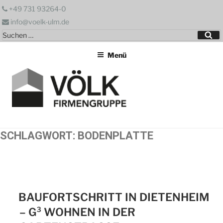
Zum
+49 731 93264-0
Inhalt
info@voelk-ulm.de
springen
Suchen
Su
nach:
Menü
SCHLAGWORT:
BODENPLATTE
BAUFORTSCHRITT IN DIETENHEIM
– G³ WOHNEN IN DER