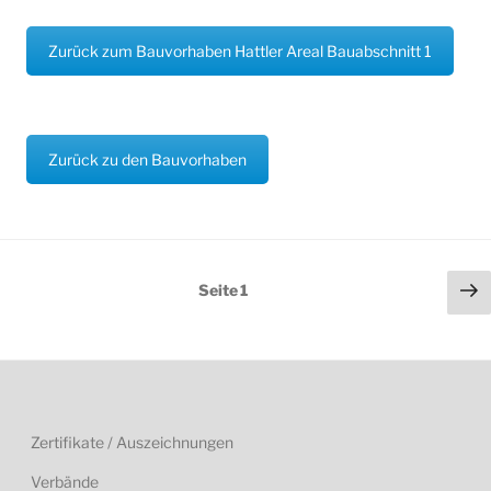
Zurück zum Bauvorhaben Hattler Areal Bauabschnitt 1
Zurück zu den Bauvorhaben
Seitennummerierung
Nä
Seite
1
der
Se
Beiträge
Zertifikate / Auszeichnungen
Verbände