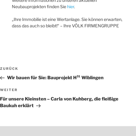
Weitere Informationen zu unseren aktuellen
Neubauprojekten finden Sie
hier
.
„Ihre Immobilie ist eine Wertanlage. Sie können erwarten,
dass das auch so bleibt!“ – Ihre VÖLK FIRMENGRUPPE
Beitragsnavigation
Vorheriger
ZURÜCK
Beitrag
Wir bauen für Sie: Bauprojekt H³¹ Wiblingen
Nächster
WEITER
Beitrag
Für unsere Kleinsten – Carla von Kuhberg, die fleißige
Baukuh erklärt