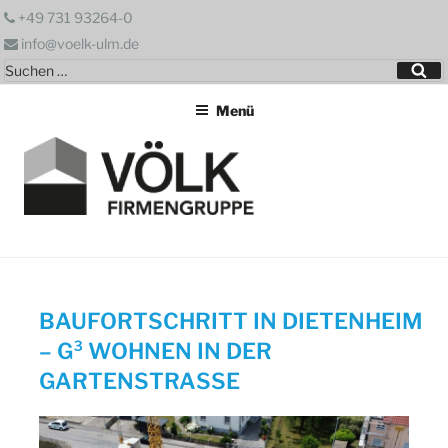
Zum
+49 731 93264-0
Inhalt
info@voelk-ulm.de
springen
Suchen
Su
nach:
Menü
BAUFORTSCHRITT IN DIETENHEIM
– G³ WOHNEN IN DER
GARTENSTRASSE