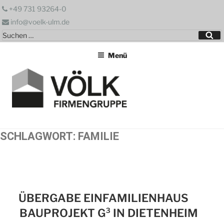
Zum
+49 731 93264-0
Inhalt
info@voelk-ulm.de
springen
Suchen
Su
nach:
Menü
SCHLAGWORT:
FAMILIE
ÜBERGABE EINFAMILIENHAUS
BAUPROJEKT G³ IN DIETENHEIM