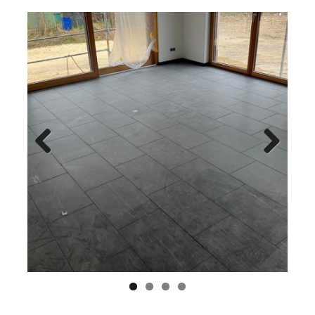
Previ
Next
ous