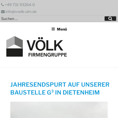
Zum
+49 731 93264-0
Inhalt
info@voelk-ulm.de
springen
Suchen
Su
nach:
Menü
JAHRESENDSPURT AUF UNSERER
BAUSTELLE G³ IN DIETENHEIM