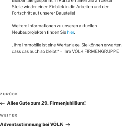
Bleiben Sie gespannt, in Kürze erhalten Sie an dieser
Stelle wieder einen Einblick in die Arbeiten und den
Fortschritt auf unserer Baustelle!
Weitere Informationen zu unseren aktuellen
Neubauprojekten finden Sie
hier
.
„Ihre Immobilie ist eine Wertanlage. Sie können erwarten,
dass das auch so bleibt!“ – Ihre VÖLK FIRMENGRUPPE
Beitragsnavigation
Vorheriger
ZURÜCK
Beitrag
Alles Gute zum 29. Firmenjubiläum!
Nächster
WEITER
Beitrag
Adventsstimmung bei VÖLK