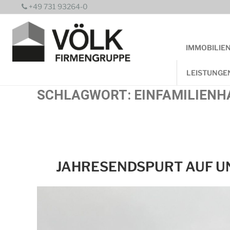
Zum
+49 731 93264-0
Inhalt
springen
IMMOBILIE
LEISTUNGE
SCHLAGWORT:
EINFAMILIENH
JAHRESENDSPURT AUF UN