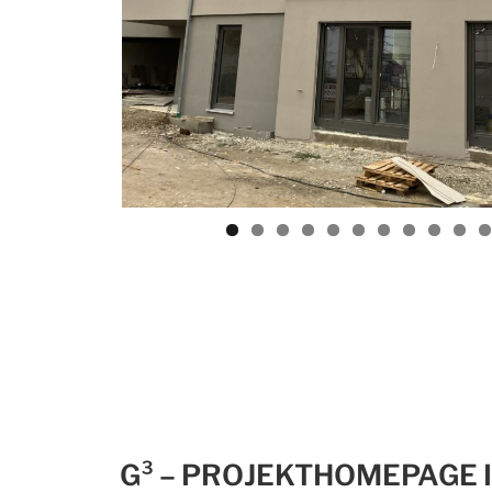
G³ – PROJEKTHOMEPAGE I