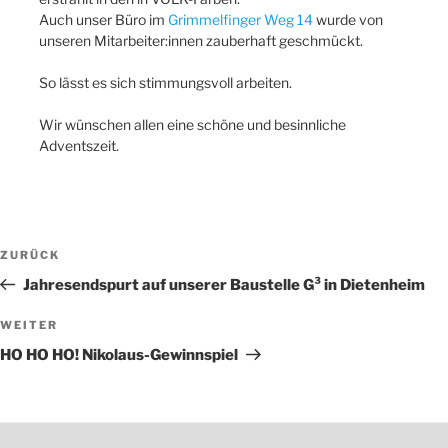
Auch unser Büro im
Grimmelfinger Weg 14
wurde von
unseren Mitarbeiter:innen zauberhaft geschmückt.
So lässt es sich stimmungsvoll arbeiten.
Wir wünschen allen eine schöne und besinnliche
Adventszeit.
Beitragsnavigation
Vorheriger
ZURÜCK
Beitrag
Jahresendspurt auf unserer Baustelle G³ in Dietenheim
Nächster
WEITER
Beitrag
HO HO HO! Nikolaus-Gewinnspiel