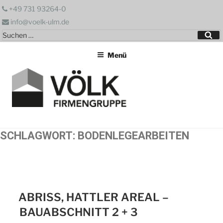
Zum
+49 731 93264-0
Inhalt
info@voelk-ulm.de
springen
Suchen
Su
nach:
Menü
SCHLAGWORT:
BODENLEGEARBEITEN
ABRISS, HATTLER AREAL –
BAUABSCHNITT 2 + 3