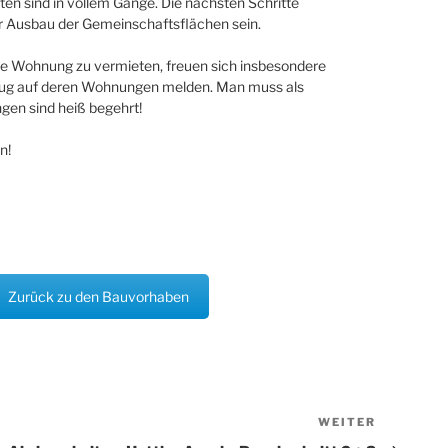
ten sind in vollem Gange. Die nächsten Schritte
r Ausbau der Gemeinschaftsflächen sein.
re Wohnung zu vermieten, freuen sich insbesondere
Bezug auf deren Wohnungen melden. Man muss als
gen sind heiß begehrt!
n!
Zurück zu den Bauvorhaben
WEITER
Nächster
Beitrag