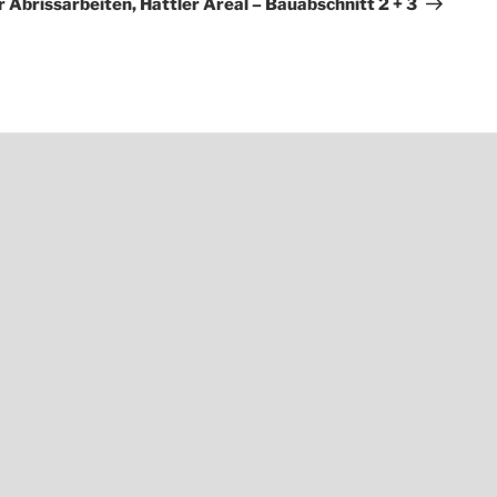
 Abrissarbeiten, Hattler Areal – Bauabschnitt 2 + 3