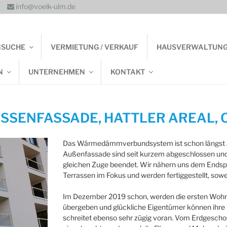
info@voelk-ulm.de
NSUCHE
VERMIETUNG / VERKAUF
HAUSVERWALTUN
N
UNTERNEHMEN
KONTAKT
SSENFASSADE, HATTLER AREAL, O
Das Wärmedämmverbundsystem ist schon längst an
Außenfassade sind seit kurzem abgeschlossen und d
gleichen Zuge beendet. Wir nähern uns dem Endsp
Terrassen im Fokus und werden fertiggestellt, sowei
Im Dezember 2019 schon, werden die ersten Woh
übergeben und glückliche Eigentümer können ihr
schreitet ebenso sehr zügig voran. Vom Erdgeschoss