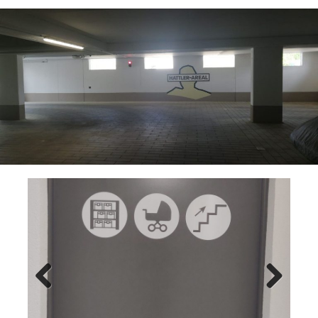
Previ
Next
ous