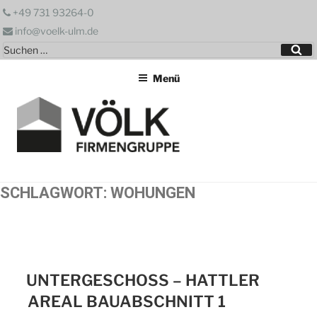
Zum
+49 731 93264-0
Inhalt
info@voelk-ulm.de
springen
Suchen
Su
nach:
Menü
SCHLAGWORT:
WOHUNGEN
UNTERGESCHOSS – HATTLER
AREAL BAUABSCHNITT 1