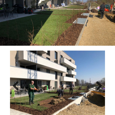
Previ
Next
ous