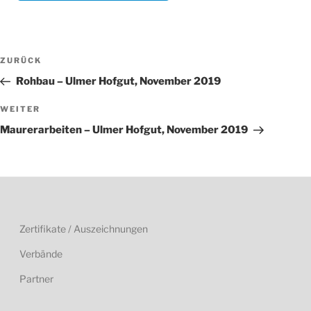
Beitragsnavigation
Vorheriger
ZURÜCK
Beitrag
Rohbau – Ulmer Hofgut, November 2019
Nächster
WEITER
Beitrag
Maurerarbeiten – Ulmer Hofgut, November 2019
Zertifikate / Auszeichnungen
Verbände
Partner