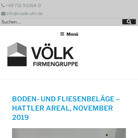
Zum
+49 731 93264-0
Inhalt
info@voelk-ulm.de
springen
Suchen
Su
nach:
Menü
BODEN- UND FLIESENBELÄGE –
HATTLER AREAL, NOVEMBER
2019