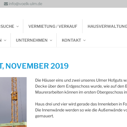
info@voelk-ulm.de
NSUCHE
VERMIETUNG / VERKAUF
HAUSVERWALTUN
N
UNTERNEHMEN
KONTAKT
T, NOVEMBER 2019
Die Häuser eins und zwei unseres Ulmer Hofguts wa
Decke über dem Erdgeschoss wurde, wie auf den Bil
Maurerarbeiten können im ersten Obergeschoss in
Haus drei und vier wird gerade das Innenleben in
Die Innenwände werden so wie die Außenwände von 
gemauert.