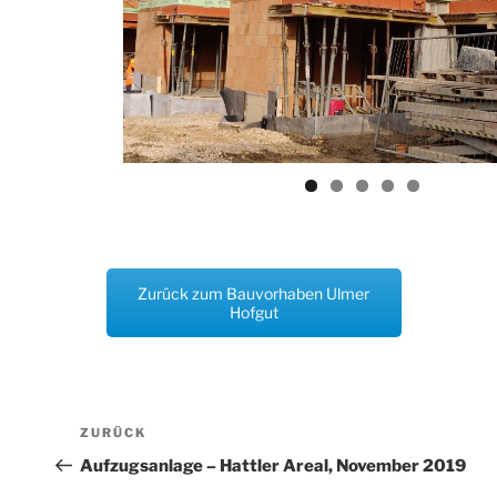
Zurück zum Bauvorhaben Ulmer
Hofgut
Beitragsnavigation
Vorheriger
ZURÜCK
Beitrag
Aufzugsanlage – Hattler Areal, November 2019