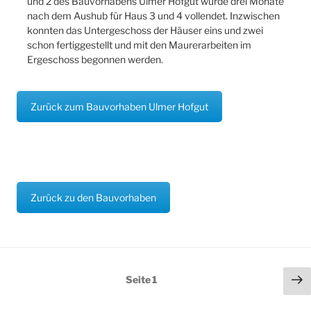
und 2 des Bauvorhabens Ulmer Hofgut wurde drei Monate
nach dem Aushub für Haus 3 und 4 vollendet. Inzwischen
konnten das Untergeschoss der Häuser eins und zwei
schon fertiggestellt und mit den Maurerarbeiten im
Ergeschoss begonnen werden.
Zurück zum Bauvorhaben Ulmer Hofgut
Zurück zu den Bauvorhaben
Seitennummerierung
Nä
Seite
1
der
Se
Beiträge