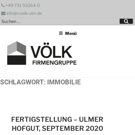
Zum
+49 731 93264-0
Inhalt
info@voelk-ulm.de
springen
Suchen
Su
nach:
Menü
SCHLAGWORT:
IMMOBILIE
FERTIGSTELLUNG – ULMER
HOFGUT, SEPTEMBER 2020