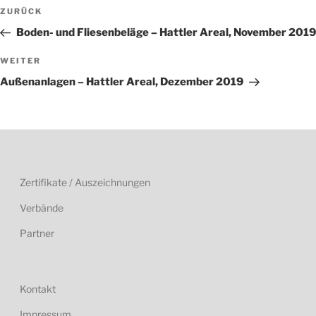
Beitragsnavigation
Vorheriger
ZURÜCK
Beitrag
Boden- und Fliesenbeläge – Hattler Areal, November 2019
Nächster
WEITER
Beitrag
Außenanlagen – Hattler Areal, Dezember 2019
Zertifikate / Auszeichnungen
Verbände
Partner
Kontakt
Impressum