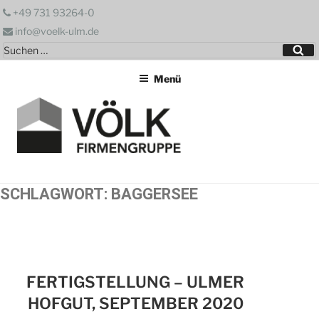
Zum
+49 731 93264-0
Inhalt
info@voelk-ulm.de
springen
Suchen
Su
nach:
Menü
SCHLAGWORT:
BAGGERSEE
FERTIGSTELLUNG – ULMER
HOFGUT, SEPTEMBER 2020