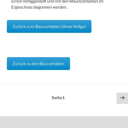
schon fertiggestellt und mit den Maurerarbeiten im
Ergeschoss begonnen werden.
Zurück zum Bauvorhaben Ulmer Hofgut
Zurück zu den Bauvorhaben
Seitennummerierung
Nä
Seite
1
der
Se
Beiträge