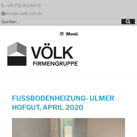
Zum
+49 731 93264-0
Inhalt
info@voelk-ulm.de
springen
Suchen
Su
nach:
Menü
FUSSBODENHEIZUNG- ULMER H
OFGUT, APRIL 2020