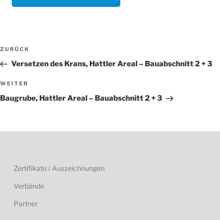
Beitragsnavigation
Vorheriger
ZURÜCK
Beitrag
Versetzen des Krans, Hattler Areal – Bauabschnitt 2 + 3
Nächster
WEITER
Beitrag
Baugrube, Hattler Areal – Bauabschnitt 2 + 3
Zertifikate / Auszeichnungen
Verbände
Partner