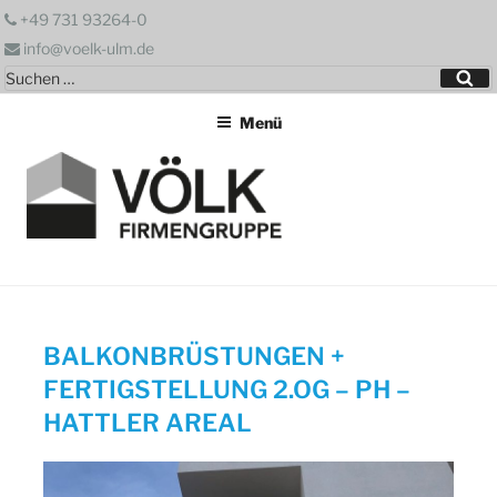
Zum
+49 731 93264-0
Inhalt
info@voelk-ulm.de
springen
Suchen
Su
nach:
Menü
BALKONBRÜSTUNGEN +
FERTIGSTELLUNG 2.OG – PH –
HATTLER AREAL