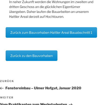
In naher Zukunft werden die Wohnungen im zweiten und
dritten Geschoss an die glücklichen Eigentümer
übergeben. Daher laufen die Bauarbeiten an unserem
Hattler Areal derzeit auf Hochtouren.
Zurück zum Bauvorhaben Hattler Areal Bauabschnitt 1
Zurück zu den Bauvorhaben
Beitragsnavigation
Vorheriger
ZURÜCK
Beitrag
Fenstereinbau – Ulmer Hofgut, Januar 2020
Nächster
WEITER
Beitrag
Vom Praktikanten zum Werkstudenten