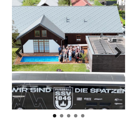
Previ
Next
ous