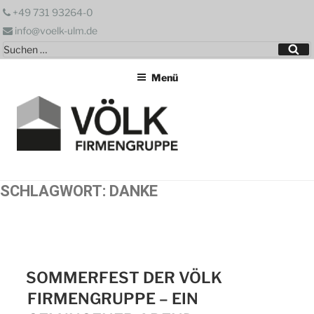
Zum
+49 731 93264-0
Inhalt
info@voelk-ulm.de
springen
Suchen
Su
nach:
Menü
SCHLAGWORT:
DANKE
SOMMERFEST DER VÖLK
FIRMENGRUPPE – EIN